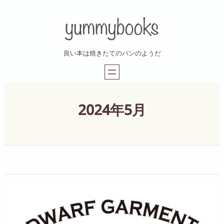
内
容
を
ス
良い本は焼きたてのパンのようだ
キ
ッ
プ
2024年5月