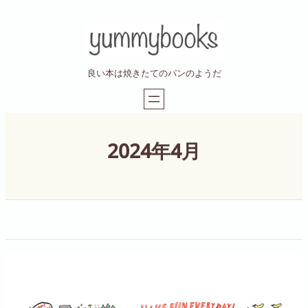
内
容
を
ス
良い本は焼きたてのパンのようだ
キ
ッ
プ
2024年4月