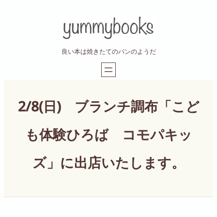
内
容
を
ス
良い本は焼きたてのパンのようだ
キ
ッ
プ
2/8(日) ブランチ調布「こど
も体験ひろば コモパキッ
ズ」に出店いたします。