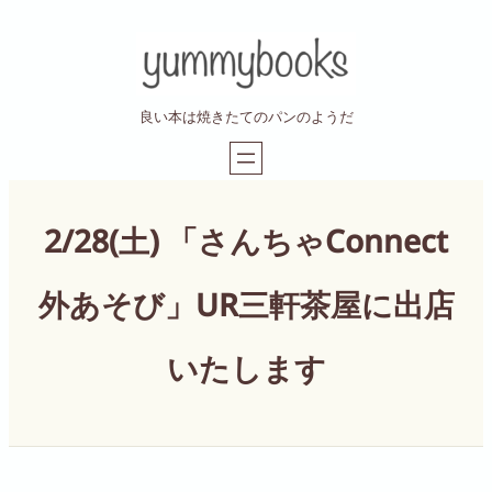
内
容
を
ス
良い本は焼きたてのパンのようだ
キ
ッ
プ
2/28(土) 「さんちゃConnect
外あそび」UR三軒茶屋に出店
いたします