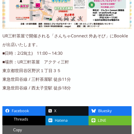
UR三軒茶屋で開催される「さんちゃConnect 外あそび」にbookle
が出店いたします。
■日時：2/28(土) 11:00～14:30
■場所：UR三軒茶屋 アクティ三軒
東京都世田谷区野沢１丁目３５
東急世田谷線 / 三軒茶屋駅 徒歩11分
東急世田谷線 / 西太子堂駅 徒歩18分
Facebook
X
Bluesky
Threads
Hatena
LINE
Copy